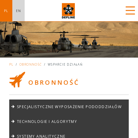
PL
EN
PL
/
OBRONNOŚĆ
/
WSPARCIE DZIAŁAŃ
OBRONNOŚĆ
SPECJALISTYCZNE WYPOSAŻENIE PODODDZIAŁÓW
TECHNOLOGIE I ALGORYTMY
SYSTEMY ANALITYCZNE