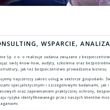
ONSULTING, WSPARCIE, ANALIZ
ine Sp. z o. o realizuje zadania związane z bezpieczeństw
rując swój know-how, audyty, szkolenia oraz bezpośredni
astruktury, jak tez bezpieczeństwo prowadzenia biznesu.
rujemy najszerszy zakres usług w sektorze gospodarki. Ś
izami specjalistycznymi i szczegółowymi badaniami, jak
nesowych oraz zapewnianiem praktycznej ochrony, bezpie
zaju ryzyka identyfikowanego przez naszych klientów mo
aganiami.