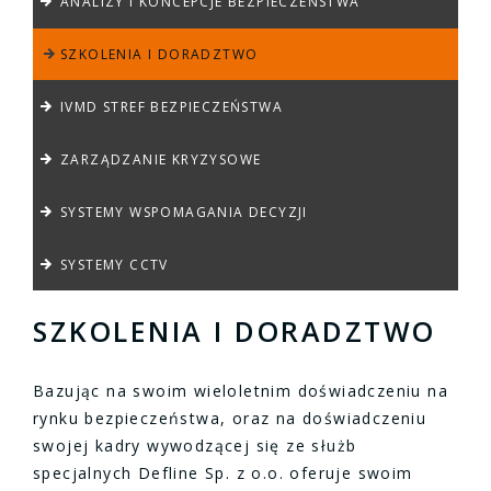
ANALIZY I KONCEPCJE BEZPIECZEŃSTWA
SZKOLENIA I DORADZTWO
IVMD STREF BEZPIECZEŃSTWA
ZARZĄDZANIE KRYZYSOWE
SYSTEMY WSPOMAGANIA DECYZJI
SYSTEMY CCTV
SZKOLENIA I DORADZTWO
Bazując na swoim wieloletnim doświadczeniu na
rynku bezpieczeństwa, oraz na doświadczeniu
swojej kadry wywodzącej się ze służb
specjalnych Defline Sp. z o.o. oferuje swoim